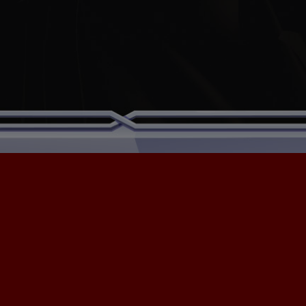
Untuk kalian yang memiliki tiket silahkan m
yang disediakan dan klik tombol spin untuk
anda.
Oke, Terima Kasih!
Masukkan Kode T
SPIN